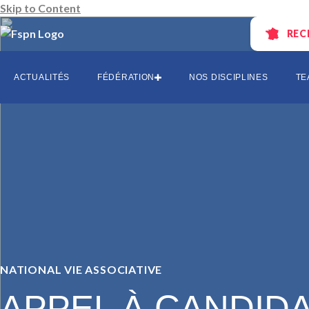
Skip to Content
REC
AUVERGNE
CENTRE-L
ACTUALITÉS
FÉDÉRATION
NOS DISCIPLINES
TE
EST
HAUTS DE 
ÎLE-DE-FR
OCCITANI
SUD
SUD-OUES
NATIONAL
VIE ASSOCIATIVE
APPEL À CANDID