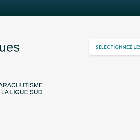
gues
SÉLECTIONNEZ LES
AUVERGNE-RHÔNE-ALPE
CENTRE-LOIRE-BRETAGN
EST
HAUTS DE FRANCE - NO
ÎLE-DE-FRANCE
PARACHUTISME
OCCITANIE
: LA LIGUE SUD
SUD
SUD-OUEST