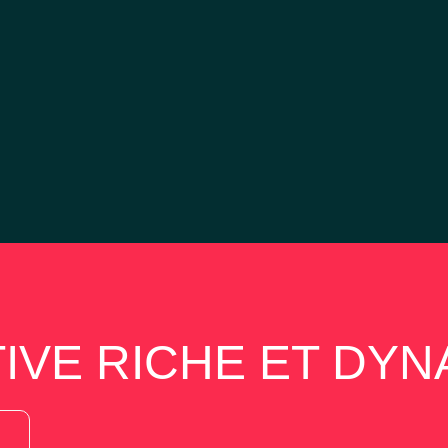
RECHERCHER MA LIGUE
AUVERGNE-RHÔNE-ALPES
CENTRE-LOIRE-BRETAGNE
EST
HAUTS DE FRANCE - NORMANDIE
ÎLE-DE-FRANCE
OCCITANIE
SUD
SUD-OUEST
IVE RICHE ET DY