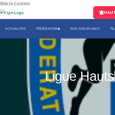
Skip to Content
HAUT
AUVERGNE
CENTRE-L
ACTUALITÉS
FÉDÉRATION
NOS DISCIPLINES
TE
EST
HAUTS DE 
ÎLE-DE-FR
OCCITANI
SUD
SUD-OUES
Ligue Haut