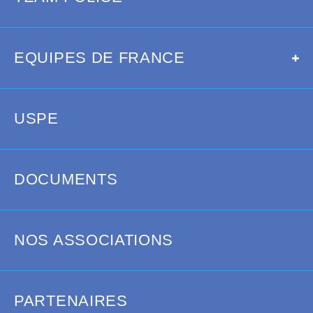
OCCITANIE
SUD
FERMER
SUD-OUEST
EQUIPES DE FRANCE
USPE
VOIR PLUS
DOCUMENTS
FÉDÉRATION
LIGUES
NOS ASSOCIATIONS
SÉLECTIONS NATIONALES
DIRECTION TECHNIQUE NATIONALE
PARTENAIRES
GALERIE