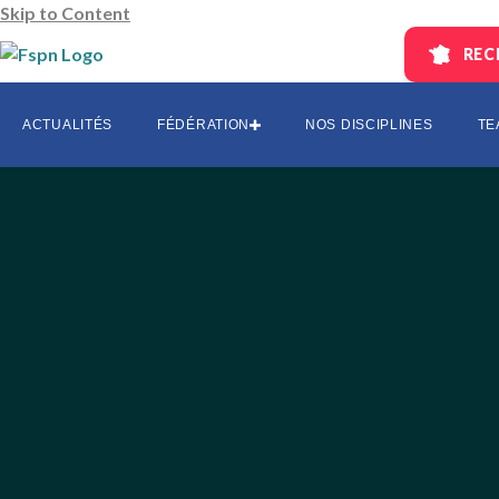
Skip to Content
REC
AUVERGNE
CENTRE-L
ACTUALITÉS
FÉDÉRATION
NOS DISCIPLINES
TE
EST
HAUTS DE 
ÎLE-DE-FR
OCCITANI
SUD
SUD-OUES