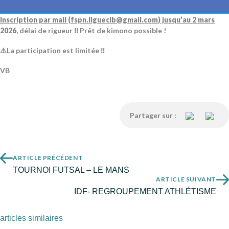
Saint Cyr sur Loire (37) 🥋. TOUS NIVEAUX débutant ou confirmé 💪
Inscription par mail (
fspn.ligueclb@gmail.com
) jusqu’au 2 mars
2026
, délai de rigueur ‼️ Prêt de kimono possible !
⚠️La participation est limitée ‼️
VB
Partager sur :
ARTICLE PRÉCÉDENT
TOURNOI FUTSAL – LE MANS
ARTICLE SUIVANT
IDF- REGROUPEMENT ATHLÉTISME
articles similaires