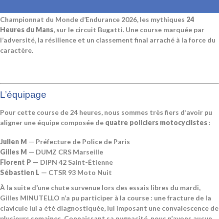
Le samedi 18 avril, le Team 202 prenait part à la 1ʳᵉ épreuve du
Championnat du Monde d’Endurance 2026, les mythiques
24
Heures du Mans
, sur le circuit Bugatti. Une course marquée par
l’adversité, la résilience et un classement final arraché à la force du
caractère.
L’équipage
Pour cette course de 24 heures, nous sommes très fiers d’avoir pu
aligner une équipe composée de
quatre policiers motocyclistes
:
Julien M
— Préfecture de Police de Paris
Gilles M
— DUMZ CRS Marseille
Florent P
— DIPN 42 Saint-Étienne
Sébastien L
— CTSR 93 Moto Nuit
À la suite d’une chute survenue lors des essais libres du mardi,
Gilles MINUTELLO n’a pu participer à la course : une fracture de la
clavicule lui a été diagnostiquée, lui imposant une convalescence de
plusieurs semaines. Connaissant sa pugnacité, nous n’avons aucun