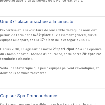
preuve au quotidien au service de la Police Nationale.
Une 37ᵉ place arrachée à la ténacité
L’expertise et le savoir-faire de l’ensemble de l’équipe nous ont
permis de terminer à la
37ᵉ place
au classement général, sur 60
équipes au départ, et à la
17ᵉ place
de la catégorie « SST ».
Depuis 2018, il s’agissait de notre
23ᵉ participation
à une épreuve
du Championnat du Monde d’Endurance, et de notre
20ᵉ épreuve
terminée « classée »
.
Voilà une statistique que peu d’équipes peuvent revendiquer, et
dont nous sommes très fiers !
Cap sur Spa-Francorchamps
Cette aventure n’est possible que grâce à vous tous. Un grand