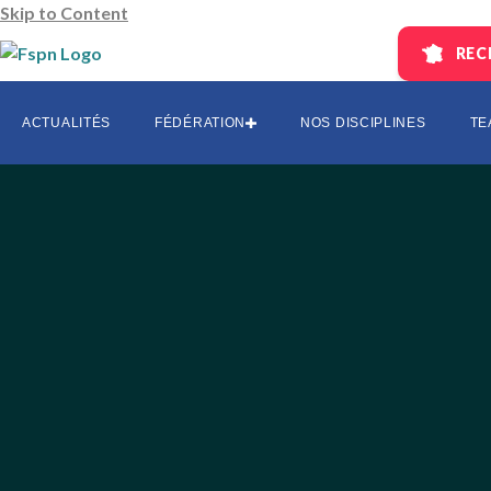
Skip to Content
REC
AUVERGNE
CENTRE-L
ACTUALITÉS
FÉDÉRATION
NOS DISCIPLINES
TE
EST
HAUTS DE 
ÎLE-DE-FR
OCCITANI
SUD
SUD-OUES