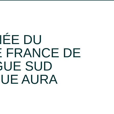
OCCITANIE
SUD
SUD-OUEST
FERMER
NÉE DU
 FRANCE DE
IGUE SUD
GUE AURA