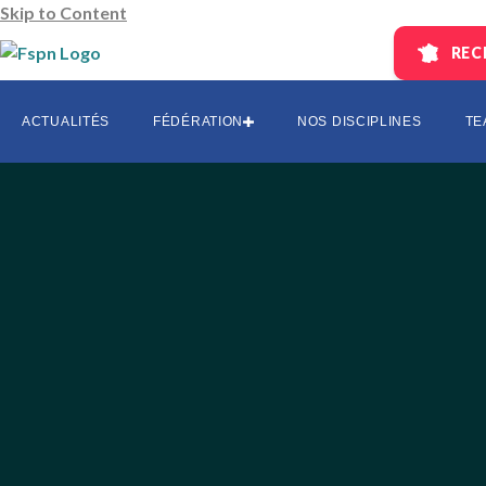
Skip to Content
REC
AUVERGNE
CENTRE-L
ACTUALITÉS
FÉDÉRATION
NOS DISCIPLINES
TE
EST
HAUTS DE 
ÎLE-DE-FR
OCCITANI
SUD
SUD-OUES