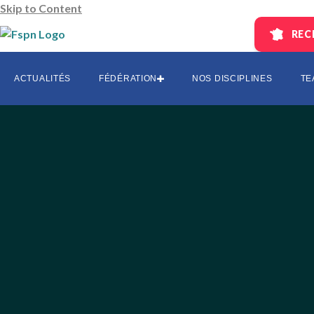
Skip to Content
REC
AUVERGNE
CENTRE-L
ACTUALITÉS
FÉDÉRATION
NOS DISCIPLINES
TE
EST
HAUTS DE 
ÎLE-DE-FR
OCCITANI
SUD
SUD-OUES