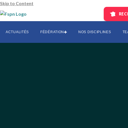
Skip to Content
REC
AUVERGNE
CENTRE-L
ACTUALITÉS
FÉDÉRATION
NOS DISCIPLINES
TE
EST
HAUTS DE 
ÎLE-DE-FR
OCCITANI
SUD
SUD-OUES