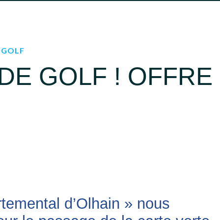
OCCITANIE
SUD
SUD-OUEST
FERMER
- GOLF
DE GOLF ! OFFRE
rtemental d’Olhain » nous