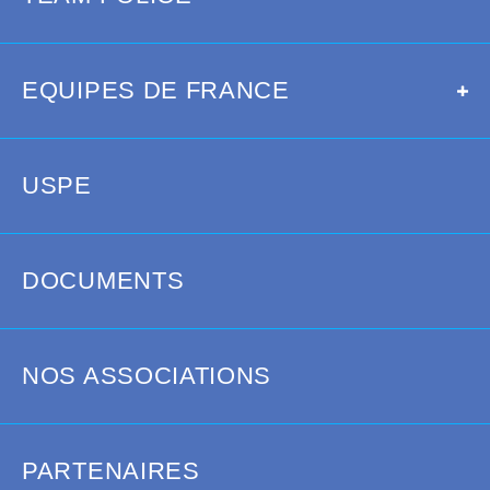
OCCITANIE
Prénom
*
SUD
FERMER
SUD-OUEST
EQUIPES DE FRANCE
Nom
*
USPE
Téléphone
DOCUMENTS
Email
*
NOS ASSOCIATIONS
Destinataire
PARTENAIRES
Sujet