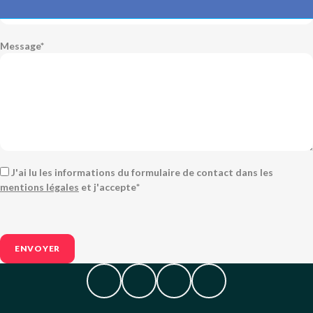
Message
*
RGPD
*
J'ai lu les informations du formulaire de contact dans les
mentions légales
et j'accepte
*